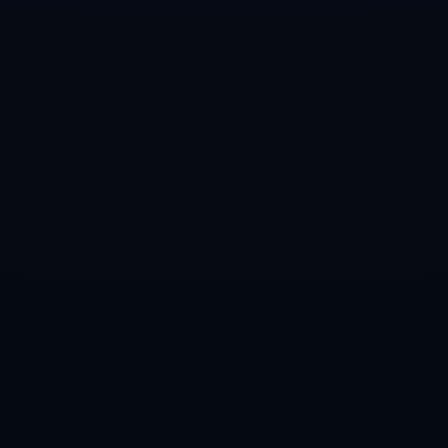
本网站提供全面的个人理财工具和资源，帮助用户管理
财务、制定预算和规划未来。我们提供多种计算器、模
板和实用的财务知识，帮助用户轻松进行理财。用户可
以在平台上找到专业的理财建议和投资策略，帮助他们
实现财富...
友情链接