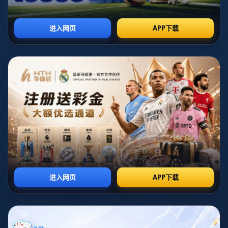
他今夏是否会转会的传闻甚嚣尘上，尤其是与皇马的绯
闻从未间断。然而，最新消息显示，
姆巴佩
亲自向俱乐
部主席纳赛尔明确表示，
今夏将留在巴黎，不会加盟任
何球队
。这一表态不仅让球迷们松了一口气，也为转会
市场的热议画上了一个短暂的休止符。究竟是什么让姆
巴佩做出这样的决定？本文将为你深入剖析。