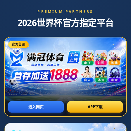
新闻中心
网站首页
新闻中心