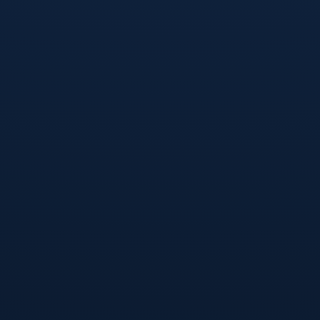
值得注意的是，姆巴佩与巴黎的合同将在2024年到期，
虽然此前有传闻称他可能在合同到期前寻求转会，但如
今他选择留队，显然是经过深思熟虑的决定。
留队
不仅
体现了他对巴黎项目的信任，也可能是对未来职业规划
的重新调整。
为何选择留队 背后原因引人深思
姆巴佩选择今夏不转会，背后可能有多种因素在起作
用。首先，巴黎圣日耳曼近年来在欧冠赛场上的表现逐
渐稳定，球队阵容也在不断优化。作为球队核心，姆巴