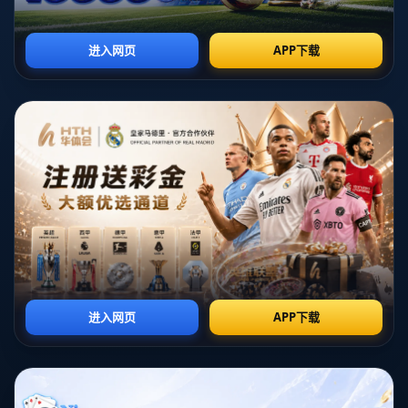
我们的服务
赛事票务管理
赛事转播权销售
赛事赞助管理
体育活动策划