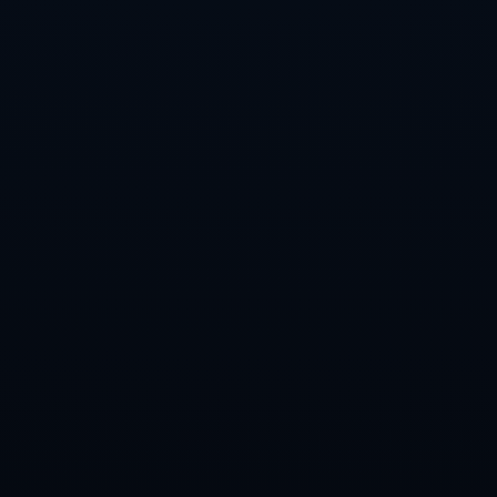
网站栏目
关于我们
服务项目
团队展示
案例展示
新闻中心
联系我们
联系方式
河南省鹤壁市淇县西岗镇