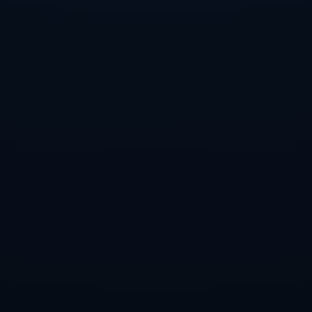
本网站提供全面的个人理财工具和资源，帮助用户管理
财务、制定预算和规划未来。我们提供多种计算器、模
板和实用的财务知识，帮助用户轻松进行理财。用户可
以在平台上找到专业的理财建议和投资策略，帮助他们
实现财富...
友情链接
友情链接