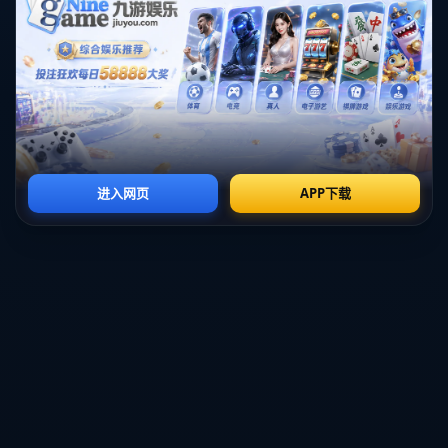
体育商业联盟管理
体育赛事推广