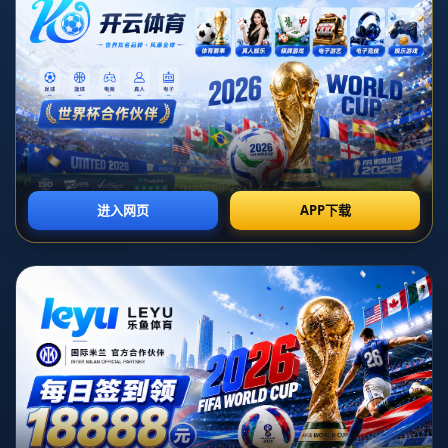
赛事赞助管理
在竞争激烈的市场环境中，强大的品牌是企业脱颖而
出的关键。我们为企业提供全面的品牌建设服务，从
品牌策划到市场推广，再到品牌价值的提升，我们都
能为您提供专业的支持。我们的团队通过深入的市场
分析，帮助企业明确品牌定位，制定个性化的品牌战
略，并通过精准的营销手段，提升品牌在消费者心中
的认知度和忠诚度。通过全面的品牌建设，我们帮助
企业树立独特的品牌形象，增强市场竞争力，赢得更
多的消费者青睐。