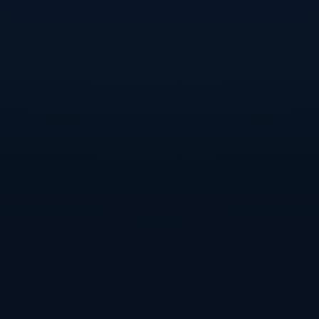
从技战术角度看，弗里克以往在拜仁以及德国队中都偏
爱高位压迫与快速转换，而这对门将的要求极高：既要
有优秀的门线技术，也要具备出击、站位和脚下传导能
力。特尔施特根正是这类现代门将的代表，他在大禁区
甚至中圈附近的大胆站位，为球队的整体防线前压提供
了极大支撑，让中后卫可以更果断地出击和压抢，同时
他灵活的左右脚出球能力也能在高压逼抢下为球队找到
破解空间。可以预见，在弗里克的体系中，特尔施特根
将不只是“守门员”，还将承担起后场进攻的发起点角
色，甚至成为球队战术设计中的重要一环。
续留与被力挺为首发并不意味着没有竞争。巴萨近年来
一直在关注门将市场的动态，青训体系内也有年轻门将
逐渐崭露头角。弗里克已经私下强调，球队的每个位置
都需要良性竞争，特尔施特根也必须在新的训练与比赛
要求下不断提升，保持饥饿感与专注度。但从现实角度
看，同级别、同风格、同经验层次的门将并不容易找