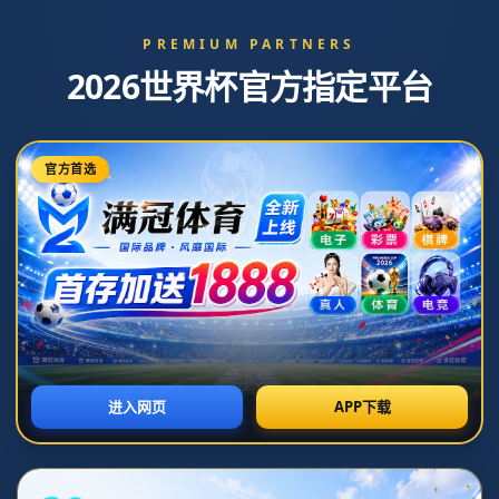
新闻中心
网站首页
新闻中心