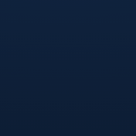
的“二号门将”身份。但正如足球世界的变化速度一样
快，时过境迁，弗里克面对的是一支新的俱乐部和一套
截然不同的战术需求。巴萨高层在与弗里克的多轮沟通
中，已经明确将特尔施特根视为球队未来数年的后防基
石，而弗里克通过对比赛录像和球队技术部门的数据分
析，也很快认同了这一判断，并在入主初期就对球队管
理层与球员本人大方表达了信心：“马尔克（特尔施特
根）是世界上最顶尖的门将之一，他完全具备成为这支
球队首发门将、甚至领袖人物的一切条件。”
这一立场的公开表态，对于特尔施特根本人而言无疑是
极大的认可。多年来，他在俱乐部层面的发挥一直十分
稳定，但在国家队层面却常常被诺伊尔的光芒所遮蔽，
这种反差也让人们意识到，球员在不同平台上的境遇有
时并不完全由实力决定。如今，弗里克在巴萨给予特尔
施特根坚定的首发承诺，从某种意义上也是对他多年职
业态度与竞技水平的一次“补课式肯定”。而对于巴萨球