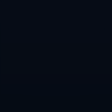
广东轮椅篮球队夺冠 男子激动落泪
2026-08-08
格里福先拔头筹，霍勒建功，弗赖堡2-0力克达姆
施塔特98
2026-08-08
利物浦陷低谷，各项赛事近12场9负+遭遇3连败
2026-08-08