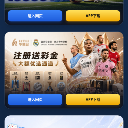
要与布拉沃竞争的年轻门将，成长为诺坎普不可撼动的
“一号位”。上赛季，虽然球队在欧冠赛场未能走得更
远，联赛表现也有起伏，但特尔施特根依旧是巴萨发挥
最为稳定、数据最为耀眼的球员之一。他在西甲联赛中
多场比赛高接低挡，多次化解一对一破门良机，扑救成
功率始终保持在顶级水准，不仅如此，他出色的脚下技
术与冷静的出球为巴萨的后场组织提供了坚实的保障。
对于一支强调控球与从后场发起进攻的球队而言，特尔
施特根的作用早已不仅停留在“守门员”这一狭义范畴，
而更像是一名后场组织者和最后一道安全阀。